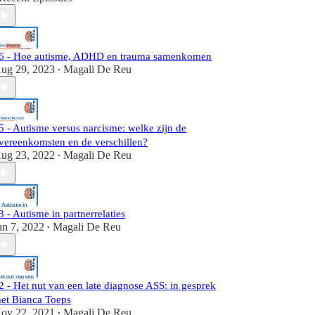
6 - Hoe autisme, ADHD en trauma samenkomen
ug 29, 2023
Magali De Reu
•
5 - Autisme versus narcisme: welke zijn de
vereenkomsten en de verschillen?
ug 23, 2022
Magali De Reu
•
3 - Autisme in partnerrelaties
an 7, 2022
Magali De Reu
•
2 - Het nut van een late diagnose ASS: in gesprek
et Bianca Toeps
ov 22, 2021
Magali De Reu
•