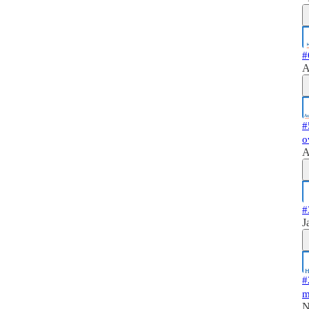
#
A
#
o
A
#
J
#
m
N